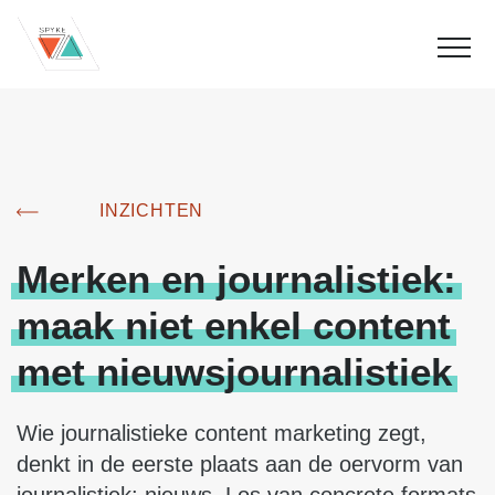
INZICHTEN
Merken
en
journalistiek:
maak
niet
enkel
content
met
nieuwsjournalistiek
Wie journalistieke content marketing zegt,
denkt in de eerste plaats aan de oervorm van