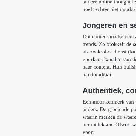
andere online thought l
hoeft echter niet noodz
Jongeren
en
s
Dat content marketeers 
trends. Zo brokkelt de 
als zoekrobot dienst (k
voorkeurskanalen van de
naar content. Hun bulls
handomdraai.
Authentiek,
co
Een mooi kenmerk van ui
anders. De groeiende pop
waarin merken de waarde
herontdekken. Ofwel: wi
voor.