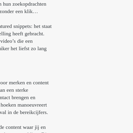
n hun zoekopdrachten
 zonder een klik…
red snippets: het staat
elling heeft gebracht.
video’s die een
ker het liefst zo lang
voor merken en content
an een sterke
ntact brengen en
e hoeken manoeuvreert
al in de bereikcijfers.
e content waar jij en