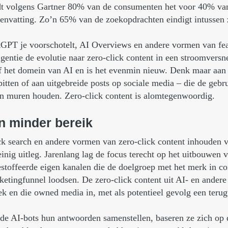
dt volgens Gartner 80% van de consumenten het voor 40% va
menvatting. Zo’n 65% van de zoekopdrachten eindigt intussen
PT je voorschotelt, AI Overviews en andere vormen van featu
lligentie de evolutie naar zero-click content in een stroomversn
ief het domein van AI en is het evenmin nieuw. Denk maar aan 
itten of aan uitgebreide posts op sociale media – die de gebrui
en muren houden. Zero-click content is alomtegenwoordig.
n
minder
bereik
ck search en andere vormen van zero-click content inhouden 
nig uitleg. Jarenlang lag de focus terecht op het uitbouwen v
stoffeerde eigen kanalen die de doelgroep met het merk in co
etingfunnel loodsen. De zero-click content uit AI- en ander
ek en die owned media in, met als potentieel gevolg een terugv
r de AI-bots hun antwoorden samenstellen, baseren ze zich op d