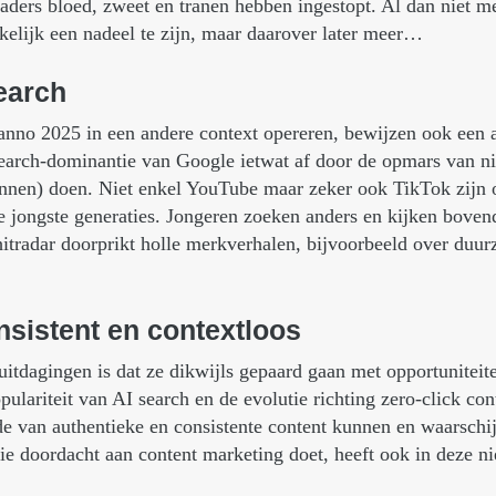
eaders bloed, zweet en tranen hebben ingestopt. Al dan niet m
akelijk een nadeel te zijn, maar daarover later meer…
earch
anno 2025 in een andere context opereren, bewijzen ook een a
search-dominantie van Google ietwat af door de opmars van n
unnen) doen. Niet enkel YouTube maar zeker ook TikTok zijn o
 jongste generaties. Jongeren zoeken anders en kijken boven
hitradar doorprikt holle merkverhalen, bijvoorbeeld over duur
nsistent
en
contextloos
tdagingen is dat ze dikwijls gepaard gaan met opportuniteiten
ulariteit van AI search en de evolutie richting zero-click con
 van authentieke en consistente content kunnen en waarschij
e doordacht aan content marketing doet, heeft ook in deze ni