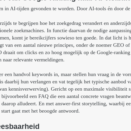
m in AI-tijden gevonden te worden. Door AI-tools én door d
erzijds te begrijpen hoe het zoekgedrag verandert en anderzijd
tionele zoekmachines. In functie daarvan de nodige aanpassing
rmen, komt je bereikcijfers sowieso ten goede. In dat licht is
jgt van een aantal nieuwe principes, onder de noemer GEO of
 draait om clicks en zo hoog mogelijk op de Google-ranking
 naar relevante vermeldingen.
r een handvol keywords in, maar stellen hun vraag in de vorm
is daarbij hun verlangen en vat tegelijk het typische aanbod 
an kennisverwerving). Gericht op een maximale visibiliteit sp
et bijvoorbeeld een FAQ die een aantal concrete vragen beantw
e daarop alludeert. En met answer-first storytelling, waarbij ee
start gaat met het beoogde antwoord.
eesbaarheid