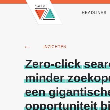
HEADLINES
INZICHTEN
Zero-click
sear
minder
zoekop
een
gigantisch
opportuniteit
b