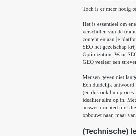
Toch is er meer nodig o
Het is essentieel om en
verschillen van de tradi
content en aan je platfo
SEO het gezelschap kri
Optimization. Waar SEO
GEO veeleer een streven
Mensen geven niet lange
Eén duidelijk antwoord 
(en dus ook hun proces v
idealiter slim op in. M
answer-oriented titel di
opbouwt naar, maar van 
(Technische)
l