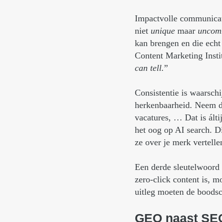
Impactvolle communicati
niet
unique
maar
unco
kan brengen en die echt
Content Marketing Instit
can tell.
”
Consistentie is waarsch
herkenbaarheid. Neem de
vacatures, … Dat is ált
het oog op AI search. D
ze over je merk vertelle
Een derde sleutelwoord i
zero-click content is, 
uitleg moeten de boods
GEO
naast
SE