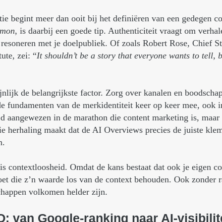
e begint meer dan ooit bij het definiëren van een gedegen c
mmon
, is daarbij een goede tip. Authenticiteit vraagt om verhal
 resoneren met je doelpubliek. Of zoals Robert Rose, Chief S
ute, zei: “
It shouldn’t be a story that everyone wants to tell, 
ijnlijk de belangrijkste factor. Zorg over kanalen en boodsch
 fundamenten van de merkidentiteit keer op keer mee, ook in 
ijd aangewezen in de marathon die content marketing is, maar 
ie herhaling maakt dat de AI Overviews precies de juiste kl
n.
s contextloosheid. Omdat de kans bestaat dat ook je eigen con
moet die z’n waarde los van de context behouden. Ook zonder r
chappen volkomen helder zijn.
O:
van
Google-ranking
naar
AI-visibilit