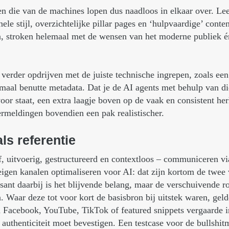
 die van de machines lopen dus naadloos in elkaar over. Lee
ele stijl, overzichtelijke pillar pages en ‘hulpvaardige’ conte
n, stroken helemaal met de wensen van het moderne publiek é
verder opdrijven met de juiste technische ingrepen, zoals een
imaal benutte metadata. Dat je de AI agents met behulp van di
oor staat, een extra laagje boven op de vaak en consistent her
rmeldingen bovendien een pak realistischer.
als
referentie
f, uitvoerig, gestructureerd en contextloos – communiceren v
igen kanalen optimaliseren voor AI: dat zijn kortom de twee
sant daarbij is het blijvende belang, maar de verschuivende r
 Waar deze tot voor kort de basisbron bij uitstek waren, gel
ia Facebook, YouTube, TikTok of featured snippets vergaarde i
e authenticiteit moet bevestigen. Een testcase voor de bullshi