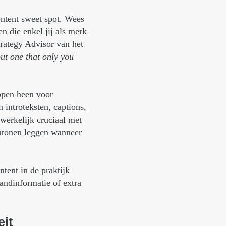
ontent sweet spot. Wees
en die enkel jij als merk
trategy Advisor van het
but one that only you
appen heen voor
introteksten, captions,
werkelijk cruciaal met
emtonen leggen wanneer
tent in de praktijk
andinformatie of extra
eit