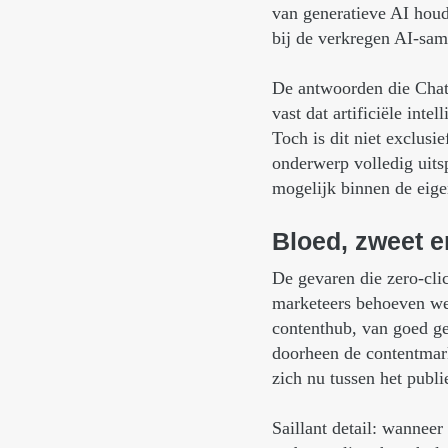
van generatieve AI hou
bij de verkregen AI-sa
De antwoorden die ChatG
vast dat artificiële inte
Toch is dit niet exclus
onderwerp volledig uitsp
mogelijk binnen de eig
Bloed,
zweet
e
De gevaren die zero-cli
marketeers behoeven wei
contenthub, van goed ge
doorheen de contentmark
zich nu tussen het publi
Saillant detail: wannee