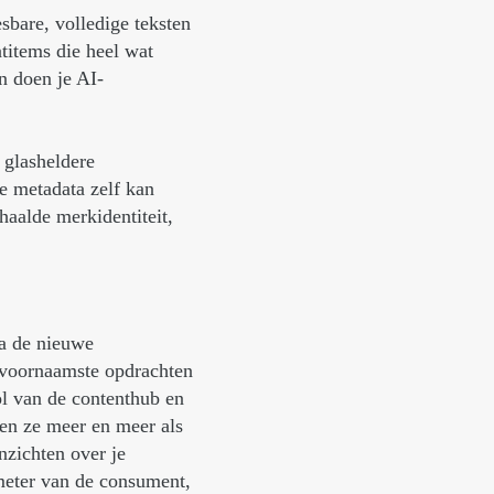
sbare, volledige teksten
ntitems die heel wat
n doen je AI-
 glasheldere
e metadata zelf kan
haalde merkidentiteit,
ia de nieuwe
 voornaamste opdrachten
ol van de contenthub en
den ze meer en meer als
nzichten over je
tmeter van de consument,