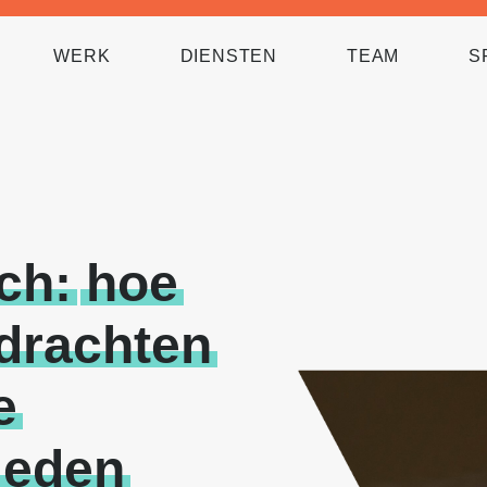
WERK
DIENSTEN
TEAM
S
ch:
hoe
drachten
e
ieden