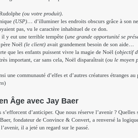
… Rudolphe
(ou votre produit)
.
nique
(USP)
… d’illuminer les endroits obscurs grâce à son ne
yaient pas, vu le caractère inhabituel de ce don.
il y eut une terrible tempête (
une grande opportunité se prés
e père Noël
(le client)
avait grandement besoin de son aide…
rte que les enfants puissent vivre la magie de Noël (
objectif d
 très important, car sans cela, Noël disparaîtrait (
ou le moyen p
ainsi une communauté d’elfes et d’autres créatures étranges au
ns
)
en
Âge
avec
Jay
Baer
 s’efforcent d’anticiper. Que nous réserve l’avenir ? Quelles 
 Baer, fondateur de Convince & Convert, a renversé la logique
l’avenir, il a jeté un regard sur le passé.