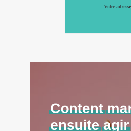
Votre adress
Content
mar
ensuite
agir