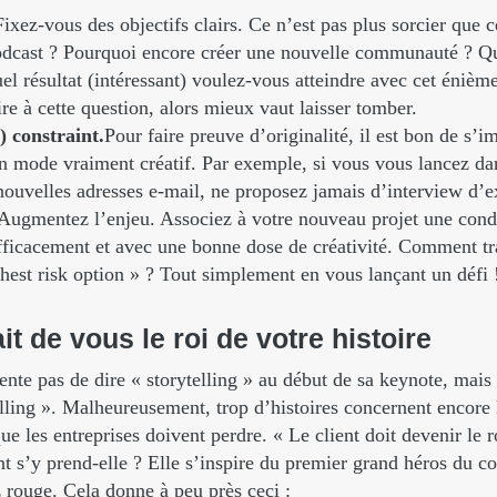
Fixez-vous des objectifs clairs. Ce n’est pas plus sorcier que 
odcast ? Pourquoi encore créer une nouvelle communauté ? Qu
el résultat (intéressant) voulez-vous atteindre avec cet énièm
re à cette question, alors mieux vaut laisser tomber.
) constraint.
Pour faire preuve d’originalité, il est bon de s’i
en mode vraiment créatif. Par exemple, si vous vous lancez da
nouvelles adresses e-mail, ne proposez jamais d’interview d’e
Augmentez l’enjeu. Associez à votre nouveau projet une condi
fficacement et avec une bonne dose de créativité. Comment tr
ghest risk option » ? Tout simplement en vous lançant un défi 
ait
de
vous
le
roi
de
votre
histoire
te pas de dire « storytelling » au début de sa keynote, mais 
lling ». Malheureusement, trop d’histoires concernent encore l
e les entreprises doivent perdre. « Le client doit devenir le ro
 s’y prend-elle ? Elle s’inspire du premier grand héros du co
 rouge. Cela donne à peu près ceci :