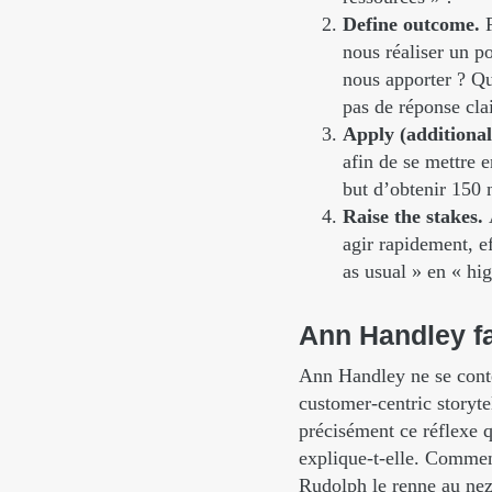
Define outcome.
nous réaliser un p
nous apporter ? Qu
pas de réponse clai
Apply (additional
afin de se mettre 
but d’obtenir 150 
Raise the stakes.
agir rapidement, e
as usual » en « hi
Ann
Handley
f
Ann Handley ne se conten
customer-centric storyte
précisément ce réflexe qu
explique-t-elle. Comment
Rudolph le renne au nez