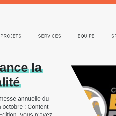
PROJETS
SERVICES
ÉQUIPE
S
lance
la
lité
-messe annuelle du
n octobre : Content
dition. Vous n’avez