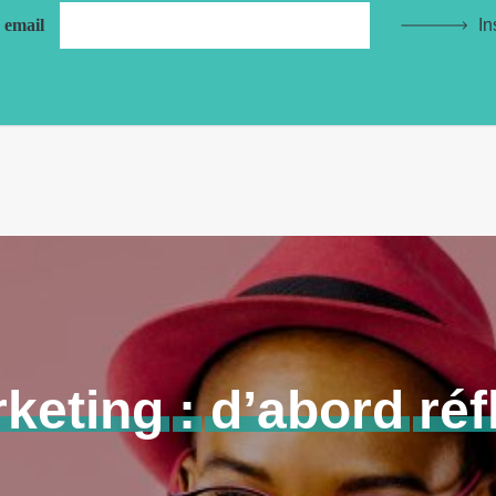
e email
In
keting
:
d’abord
réf