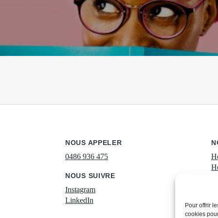
NOUS APPELER
N
0486 936 475
H
He
NOUS SUIVRE
Pr
É
Instagram
S
LinkedIn
Pour offrir 
Co
cookies pour