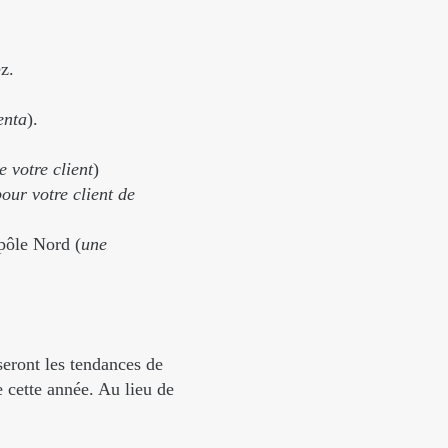
z.
enta
).
e votre client
)
our votre client de
 pôle Nord (
une
seront les tendances de
 cette année. Au lieu de