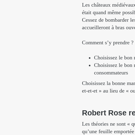
Les châteaux médiévaux n
était quand même possib
Cessez de bombarder les
accueilleront à bras ouve
Comment s’y prendre ? En
Choisissez le bon 
Choisissez le bon 
consommateurs
Choisissez la bonne man
et-et-et » au lieu de « o
Robert
Rose
r
Les théories ne sont « q
qu’une feuille emportée