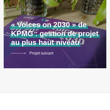
«
Voices
on
2030
»
de
KPMG
:
gestion
de
projet
au
plus
haut
niveau
Projet suivant