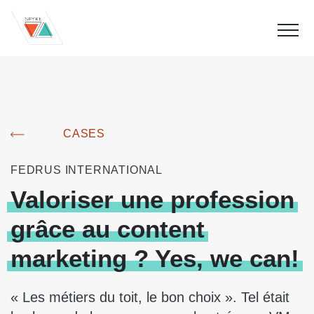
CASES
FEDRUS INTERNATIONAL
Valoriser
une
profession
grâce
au
content
marketing
?
Yes,
we
can!
« Les métiers du toit, le bon choix ». Tel était