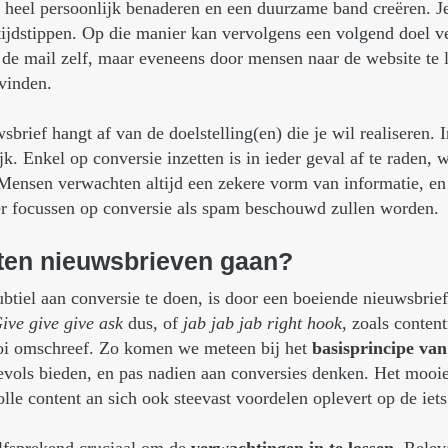
 heel persoonlijk benaderen en een duurzame band creëren. Je
ijdstippen. Op die manier kan vervolgens een volgend doel v
 de mail zelf, maar eveneens door mensen naar de website te 
svinden.
rief hangt af van de doelstelling(en) die je wil realiseren. 
jk. Enkel op conversie inzetten is in ieder geval af te raden, w
 Mensen verwachten altijd een zekere vorm van informatie, en 
ter focussen op conversie als spam beschouwd zullen worden.
ten
nieuwsbrieven
gaan?
tiel aan conversie te doen, is door een boeiende nieuwsbrief 
ive give give ask
dus, of
jab jab jab right hook
, zoals conte
i omschreef. Zo komen we meteen bij het
basisprincipe va
devols bieden, en pas nadien aan conversies denken. Het mooie 
le content an sich ook steevast voordelen oplevert op de iets