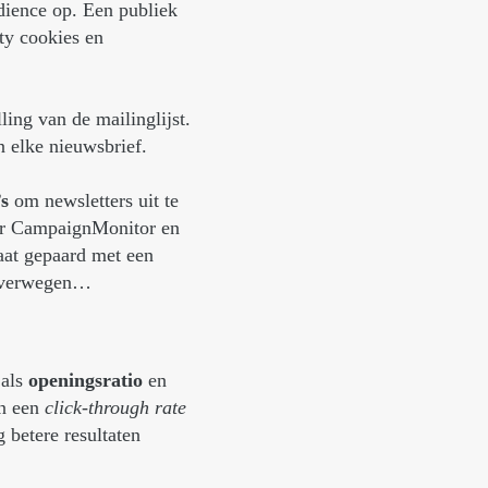
dience op. Een publiek
ty cookies en
ing van de mailinglijst.
 elke nieuwsbrief.
s
om newsletters uit te
oor CampaignMonitor en
gaat gepaard met een
l overwegen…
 als
openingsratio
en
en een
click-through rate
g betere resultaten