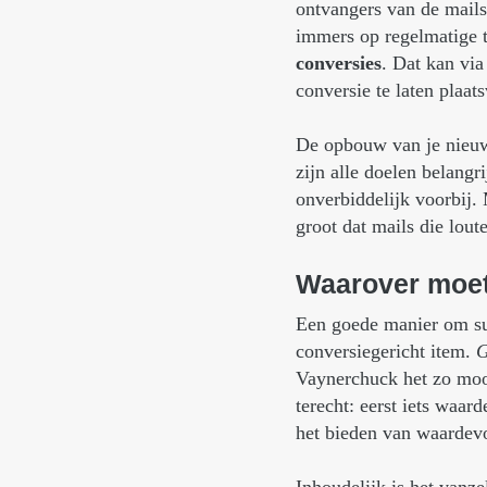
ontvangers van de mails
immers op regelmatige t
conversies
. Dat kan via
conversie te laten plaat
De opbouw van je nieuwsb
zijn alle doelen belangri
onverbiddelijk voorbij.
groot dat mails die lou
Waarover
moe
Een goede manier om sub
conversiegericht item.
G
Vaynerchuck het zo moo
terecht: eerst iets waar
het bieden van waardevol