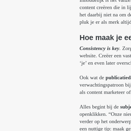
Inhoudelijk is het vanz
content creëren die in li
het daarbij niet na om 
pluk je er als merk alti
Hoe
maak
je
e
Consistency is key
.
Zorg
website. Creëer een vast
‘je’ en even later oversc
Ook wat de
publicatied
verwachtingspatroon bij
als content marketeer o
Alles begint bij de
subje
openklikken. “Onze nie
verder op het onderwerp
een nuttige tip: maak g