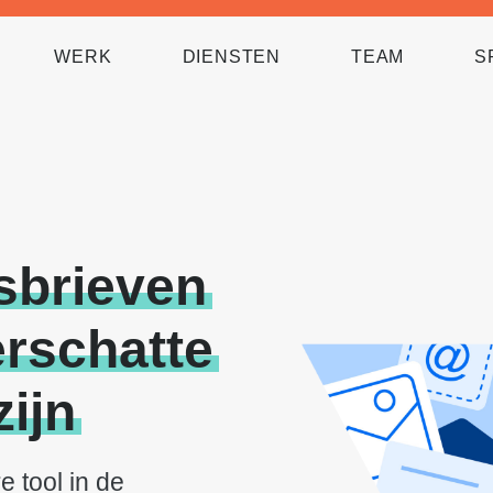
WERK
DIENSTEN
TEAM
S
sbrieven
rschatte
zijn
e tool in de