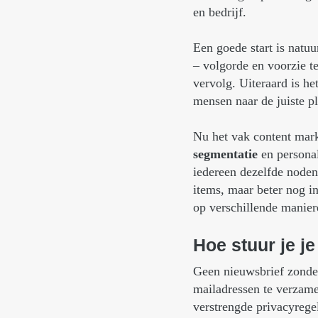
en bedrijf.
Een goede start is natuu
– volgorde en voorzie t
vervolg. Uiteraard is he
mensen naar de juiste pl
Nu het vak content mark
segmentatie
en personal
iedereen dezelfde noden
items, maar beter nog i
op verschillende manier
Hoe
stuur
je
je
Geen nieuwsbrief zonder
mailadressen te verzam
verstrengde privacyreg