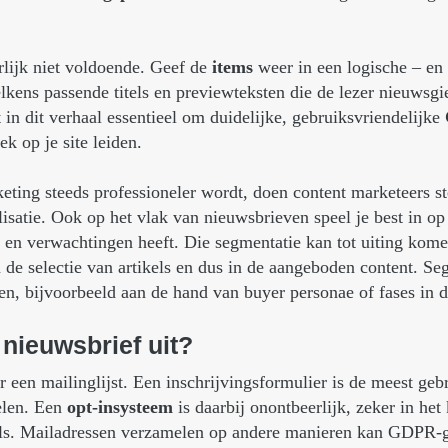
rlijk niet voldoende. Geef de
items
weer in een logische – en
elkens passende titels en previewteksten die de lezer nieuwsg
t in dit verhaal essentieel om duidelijke, gebruiksvriendelijke
ek op je site leiden.
eting steeds professioneler wordt, doen content marketeers s
isatie. Ook op het vlak van nieuwsbrieven speel je best in op h
 en verwachtingen heeft. Die segmentatie kan tot uiting kome
n de selectie van artikels en dus in de aangeboden content. 
en, bijvoorbeeld aan de hand van buyer personae of fases in d
nieuwsbrief
uit?
 een mailinglijst. Een inschrijvingsformulier is de meest geb
elen. Een
opt-insysteem
is daarbij onontbeerlijk, zeker in het
els. Mailadressen verzamelen op andere manieren kan GDPR-g