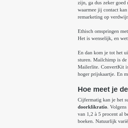
zijn, ga dus zeker goed
waarmee jij contact kan
remarketing op verdwijn
Ethisch omspringen met 
Het is wenselijk, en we
En dan kom je tot het u
sturen. Mailchimp is d
Mailerlite. ConvertKit 
hoger prijskaartje. En 
Hoe
meet
je
de
Cijfermatig kan je het 
doorklikratio
. Volgens
van 1,2 à 5 procent al b
boeken. Natuurlijk varië