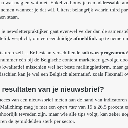
 na wat mag en wat niet. Enkel zo bouw je een addressable au
 nemen wanneer je dat wil. Uiterst belangrijk waarin third par
en staan.
je newsletterpraktijken gaat evenwel verder dan de samenstell
ttelijk verplicht, om een eenduidige
afmeldlink
op te nemen in
itsturen zelf… Er bestaan verschillende
softwareprogramma’
e nummer één bij de Belgische content marketeer, gevolgd d
is kwalitatief misschien wel het beste mailingplatform, maar 
misschien kan je wel een Belgisch alternatief, zoals Flexmai
resultaten
van
je
nieuwsbrief?
succes van een nieuwsbrief meten aan de hand van indicatoren
 Mailchimp mag je met een
open rate
van 15 à 26,5 procent 
ehoorlijk tevreden zijn, maar wie alle tips volgt, kan zeker no
ren de gemiddelden sterk per sector.