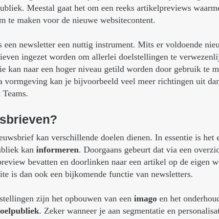
publiek. Meestal gaat het om een reeks artikelpreviews waar
rm te maken voor de nieuwe websitecontent.
is een newsletter een nuttig instrument. Mits er voldoende ni
even ingezet worden om allerlei doelstellingen te verwezenl
ie kan naar een hoger niveau getild worden door gebruik te 
 vormgeving kan je bijvoorbeeld veel meer richtingen uit dan
t Teams.
sbrieven?
euwsbrief kan verschillende doelen dienen. In essentie is het 
ubliek kan
informeren
. Doorgaans gebeurt dat via een overzic
 preview bevatten en doorlinken naar een artikel op de eigen w
ite is dan ook een bijkomende functie van newsletters.
stellingen zijn het opbouwen van een
imago
en het onderhou
doelpubliek
. Zeker wanneer je aan segmentatie en personalisat