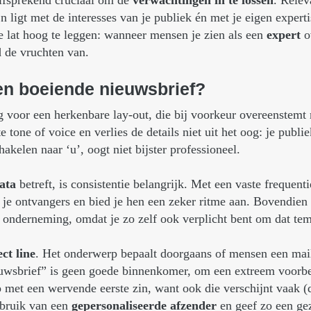
elfsprekend cruciaal om de
verwachtingen in te lossen
. Relev
jn ligt met de interesses van je publiek én met je eigen experti
de lat hoog te leggen: wanneer mensen je zien als een
expert
o
jd de vruchten van.
en
boeiende
nieuwsbrief?
 voor een herkenbare lay-out, die bij voorkeur overeenstemt m
e tone of voice en verlies de details niet uit het oog: je publ
hakelen naar ‘u’, oogt niet bijster professioneel.
ata
betreft, is consistentie belangrijk. Met een vaste frequent
 je ontvangers en bied je hen een zeker ritme aan. Bovendien 
f onderneming, omdat je zo zelf ook verplicht bent om dat te
ct line
. Het onderwerp bepaalt doorgaans of mensen een mail
uwsbrief” is geen goede binnenkomer, om een extreem voorbe
 met een wervende eerste zin, want ook die verschijnt vaak (
ebruik van een
gepersonaliseerde afzender
en geef zo een gez