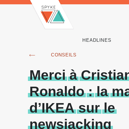
HEADLINES
CONSEILS
Merci
à
Cristia
Ronaldo
:
la
ma
d’IKEA
sur
le
newsjacking