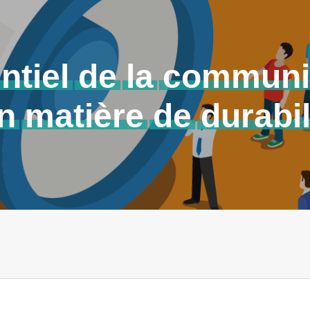
ntiel
de
la
communi
n
matière
de
durabil