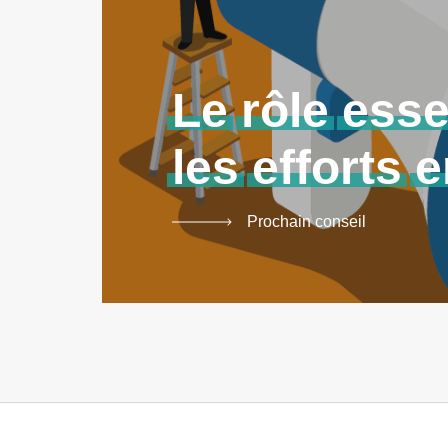
Le
rôle
esse
les
efforts
e
Prochain conseil