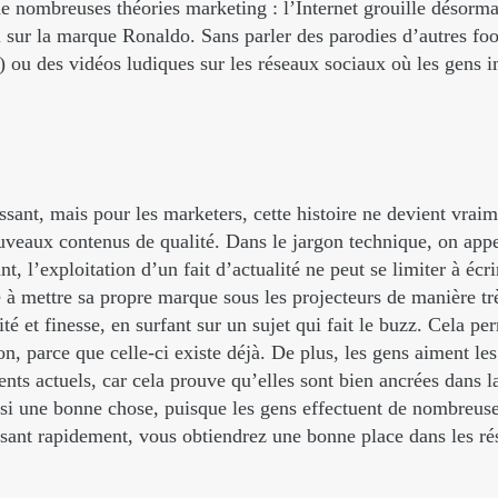
e nombreuses théories marketing : l’Internet grouille désorma
u sur la marque Ronaldo. Sans parler des parodies d’autres f
ou des vidéos ludiques sur les réseaux sociaux où les gens imi
issant, mais pour les marketers, cette histoire ne devient vraim
veaux contenus de qualité. Dans le jargon technique, on appel
 l’exploitation d’un fait d’actualité ne peut se limiter à écrir
à mettre sa propre marque sous les projecteurs de manière trè
té et finesse, en surfant sur un sujet qui fait le buzz. Cela p
ion, parce que celle-ci existe déjà. De plus, les gens aiment l
nts actuels, car cela prouve qu’elles sont bien ancrées dans la
ssi une bonne chose, puisque les gens effectuent de nombreuse
ssant rapidement, vous obtiendrez une bonne place dans les ré