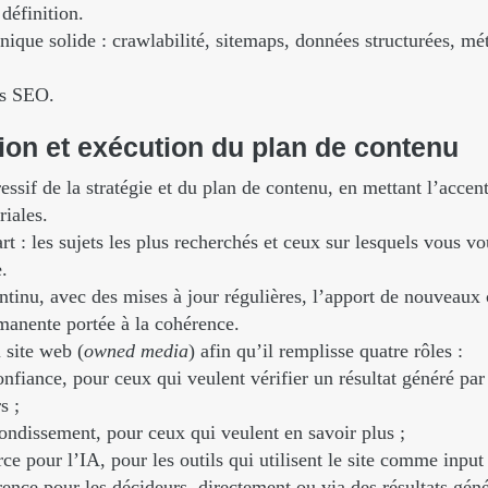
définition.
que solide : crawlabilité, sitemaps, données structurées, mé
és SEO.
ion
et
exécution
du
plan
de
contenu
sif de la stratégie et du plan de contenu, en mettant l’accent 
riales.
rt : les sujets les plus recherchés et ceux sur lesquels vous 
.
ntinu, avec des mises à jour régulières, l’apport de nouveaux
manente portée à la cohérence.
site web (
owned media
) afin qu’il remplisse quatre rôles :
nfiance, pour ceux qui veulent vérifier un résultat généré pa
s ;
ondissement, pour ceux qui veulent en savoir plus ;
ce pour l’IA, pour les outils qui utilisent le site comme input 
rence pour les décideurs, directement ou via des résultats géné