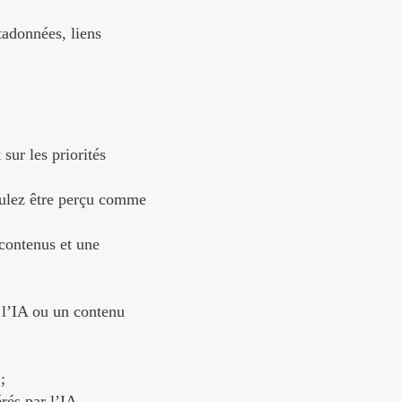
tadonnées, liens
sur les priorités
voulez être perçu comme
 contenus et une
r l’IA ou un contenu
;
rés par l’IA.