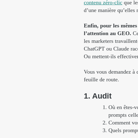
contenu zéro-clic
que le
d’une manière qu’elles n
Enfin, pour les mêmes 
l’attention au GEO.
Ce 
les marketers travaillen
ChatGPT ou Claude racon
Ou mettent-ils effectiv
Vous vous demandez à q
feuille de route.
1.
Audit
Où en êtes-v
prompts celle
Comment vos 
Quels prompts