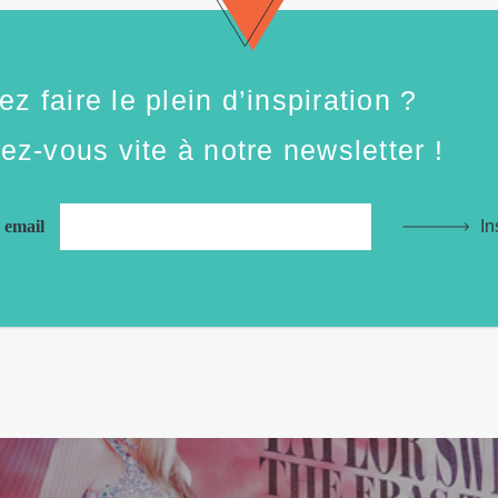
z faire le plein d’inspiration ?
vez-vous vite à notre newsletter !
e email
In