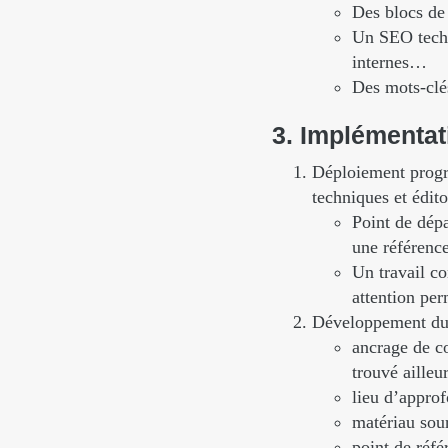
Des blocs de 
Un SEO techni
internes…
Des mots-cl
3.
Implémentat
Déploiement progres
techniques et édito
Point de dépa
une référence
Un travail co
attention per
Développement du 
ancrage de co
trouvé ailleur
lieu d’approf
matériau sour
point de réfé