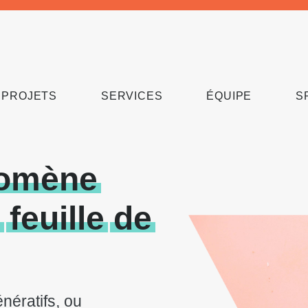
PROJETS
SERVICES
ÉQUIPE
S
omène
e
feuille
de
nératifs, ou