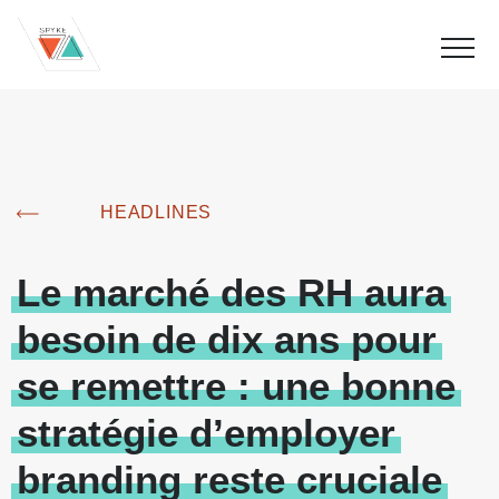
HEADLINES
Le
marché
des
RH
aura
besoin
de
dix
ans
pour
se
remettre
:
une
bonne
stratégie
d’employer
branding
reste
cruciale